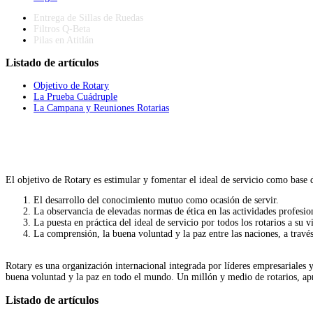
Entrega de Sillas de Ruedas
Filtros Q-Beta
Pilas en Atitlán
Listado
de artículos
Objetivo de Rotary
La Prueba Cuádruple
La Campana y Reuniones Rotarias
El objetivo de Rotary es estimular y fomentar el ideal de servicio como base 
El desarrollo del conocimiento mutuo como ocasión de servir.
La observancia de elevadas normas de ética en las actividades profesion
La puesta en práctica del ideal de servicio por todos los rotarios a su 
La comprensión, la buena voluntad y la paz entre las naciones, a travé
Rotary es una organización internacional integrada por líderes empresariales y
buena voluntad y la paz en todo el mundo. Un millón y medio de rotarios, ap
Listado
de artículos