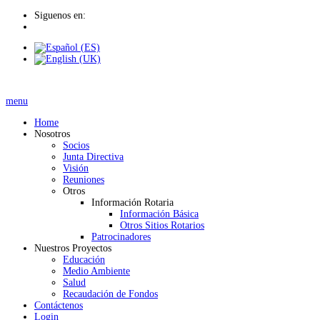
Siguenos en:
menu
Home
Nosotros
Socios
Junta Directiva
Visión
Reuniones
Otros
Información Rotaria
Información Básica
Otros Sitios Rotarios
Patrocinadores
Nuestros Proyectos
Educación
Medio Ambiente
Salud
Recaudación de Fondos
Contáctenos
Login